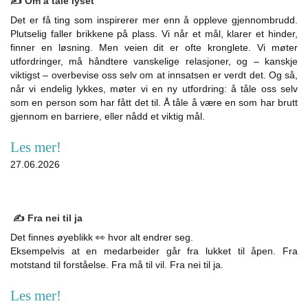
✍️ Om å tåle lyset
Det er få ting som inspirerer mer enn å oppleve gjennombrudd.
Plutselig faller brikkene på plass. Vi når et mål, klarer et hinder,
finner en løsning. Men veien dit er ofte kronglete. Vi møter
utfordringer, må håndtere vanskelige relasjoner, og – kanskje
viktigst – overbevise oss selv om at innsatsen er verdt det. Og så,
når vi endelig lykkes, møter vi en ny utfordring: å tåle oss selv
som en person som har fått det til. Å tåle å være en som har brutt
gjennom en barriere, eller nådd et viktig mål.
Les mer!
27.06.2026
✍️ Fra nei til ja
Det finnes øyeblikk 👀 hvor alt endrer seg.
Eksempelvis at en medarbeider går fra lukket til åpen. Fra
motstand til forståelse. Fra må til vil. Fra nei til ja.
Les mer!