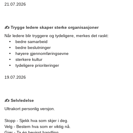
21.07.2026
✍️ Trygge ledere skaper sterke organisasjoner
Når ledere blir tryggere og tydeligere, merkes det raskt:
• bedre samarbeid
• bedre beslutninger
• høyere gjennomføringsevne
• sterkere kultur
• tydeligere prioriteringer
19.07.2026
✍️ Selvledelse
Ultrakort personlig versjon.
Stopp - Sjekk hva som skjer i deg.
Velg - Bestem hva som er viktig nå.
Gjør - Ta én bevisst handling.