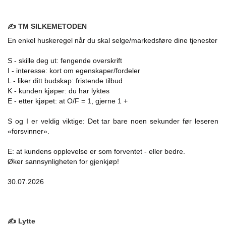
✍️ TM SILKEMETODEN
En enkel huskeregel når du skal selge/markedsføre dine tjenester
S - skille deg ut: fengende overskrift
I - interesse: kort om egenskaper/fordeler
L - liker ditt budskap: fristende tilbud
K - kunden kjøper: du har lyktes
E - etter kjøpet: at O/F = 1, gjerne 1 +
S og I er veldig viktige: Det tar bare noen sekunder før leseren
«forsvinner».
E: at kundens opplevelse er som forventet - eller bedre.
Øker sannsynligheten for gjenkjøp!
30.07.2026
✍️ Lytte