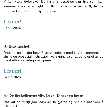
Vi kan være defensive. Da blir vi stresset og gjør ting som kan
sammenfattes som fight or flight - vi forsøker å flykte fra
forstyrrelsen, eller å bekjempe den.
Les mer!
07.07.2026
✍️ Ekte raushet
Raushet som leder betyr å utøve ledelse med bevisst generøsitet,
støtte og prososial motivasjon. Forskning viser at dette er et av de
mest effektive lederprinsippene.
Les mer!
04.07.2026
✍️ De fire kollegene Alle, Noen, Enhver og Ingen
Det var en viktig jobb som skulle gjøres og Alle ble bedt om å
gjøre det.