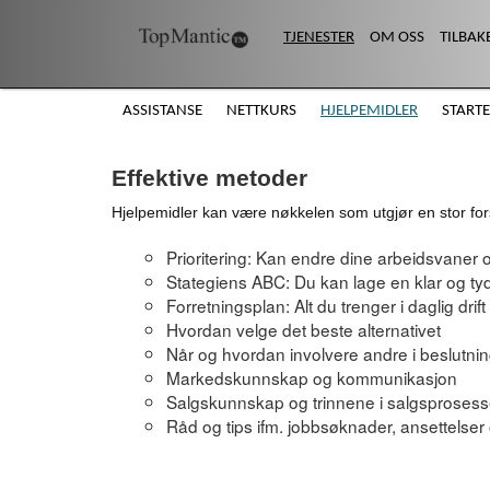
TJENESTER
OM OSS
TILBAK
ASSISTANSE
NETTKURS
HJELPEMIDLER
STARTE
Effektive metoder
Hjelpemidler kan være nøkkelen som utgjør en stor for
Prioritering: Kan endre dine arbeidsvaner o
Stategiens ABC: Du kan lage en klar og tyd
Forretningsplan: Alt du trenger i daglig d
Hvordan velge det beste alternativet
Når og hvordan involvere andre i beslutn
Markedskunnskap og kommunikasjon
Salgskunnskap og trinnene i salgsproses
Råd og tips ifm. jobbsøknader, ansettelse