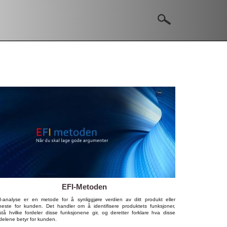
EFI-Metoden
I-analyse er en metode for å synliggjøre verdien av ditt produkt eller
eneste for kunden. Det handler om å identifisere produktets funksjoner,
rstå hvilke fordeler disse funksjonene gir, og deretter forklare hva disse
delene betyr for kunden.