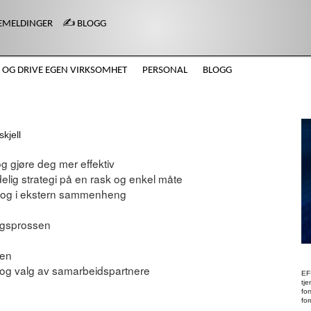
EMELDINGER
✍️ BLOGG
 OG DRIVE EGEN VIRKSOMHET
PERSONAL
BLOGG
skjell
g gjøre deg mer effektiv
elig strategi på en rask og enkel måte
rift og i ekstern sammenheng
ingsprossen
sen
r og valg av samarbeidspartnere
EF
tj
fo
for