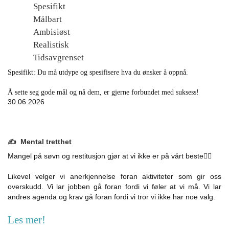
Spesifikt
Målbart
Ambisiøst
Realistisk
Tidsavgrenset
Spesifikt: Du må utdype og spesifisere hva du ønsker å oppnå.
Å sette seg gode mål og nå dem, er gjerne forbundet med suksess!
30.06.2026
✍️ Mental tretthet
Mangel på søvn og restitusjon gjør at vi ikke er på vårt beste😮‍💨
Likevel velger vi anerkjennelse foran aktiviteter som gir oss
overskudd. Vi lar jobben gå foran fordi vi føler at vi må. Vi lar
andres agenda og krav gå foran fordi vi tror vi ikke har noe valg.
Les mer!