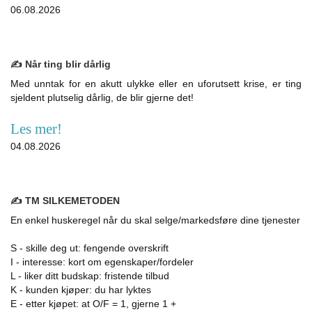
06.08.2026
✍️ Når ting blir dårlig
Med unntak for en akutt ulykke eller en uforutsett krise, er ting
sjeldent plutselig dårlig, de blir gjerne det!
Les mer!
04.08.2026
✍️ TM SILKEMETODEN
En enkel huskeregel når du skal selge/markedsføre dine tjenester
S - skille deg ut: fengende overskrift
I - interesse: kort om egenskaper/fordeler
L - liker ditt budskap: fristende tilbud
K - kunden kjøper: du har lyktes
E - etter kjøpet: at O/F = 1, gjerne 1 +