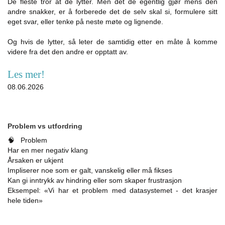
De fleste tror at de lytter. Men det de egentlig gjør mens den
andre snakker, er å forberede det de selv skal si, formulere sitt
eget svar, eller tenke på neste møte og lignende.
Og hvis de lytter, så leter de samtidig etter en måte å komme
videre fra det den andre er opptatt av.
Les mer!
08.06.2026
Problem vs utfordring
🧠 Problem
Har en mer negativ klang
Årsaken er ukjent
Impliserer noe som er galt, vanskelig eller må fikses
Kan gi inntrykk av hindring eller som skaper frustrasjon
Eksempel: «Vi har et problem med datasystemet - det krasjer
hele tiden»