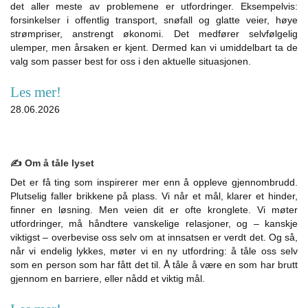
det aller meste av problemene er utfordringer. Eksempelvis:
forsinkelser i offentlig transport, snøfall og glatte veier, høye
strømpriser, anstrengt økonomi. Det medfører selvfølgelig
ulemper, men årsaken er kjent. Dermed kan vi umiddelbart ta de
valg som passer best for oss i den aktuelle situasjonen.
Les mer!
28.06.2026
✍️ Om å tåle lyset
Det er få ting som inspirerer mer enn å oppleve gjennombrudd.
Plutselig faller brikkene på plass. Vi når et mål, klarer et hinder,
finner en løsning. Men veien dit er ofte kronglete. Vi møter
utfordringer, må håndtere vanskelige relasjoner, og – kanskje
viktigst – overbevise oss selv om at innsatsen er verdt det. Og så,
når vi endelig lykkes, møter vi en ny utfordring: å tåle oss selv
som en person som har fått det til. Å tåle å være en som har brutt
gjennom en barriere, eller nådd et viktig mål.